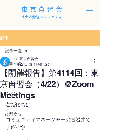
東京自習会
社会人勉強コミュニティ
記事
記事一覧
tss 東京自習会
記事一覧
4月27日
読了時間: 2分
【開催報告】第4114回：東
企画・制度
京自習会（4/22）@Zoom
レポート
Meetings
イベント
サークル
こんにちは！
お知らせ
コミュニティマネージャーの古岩井で
す(^▽^)/