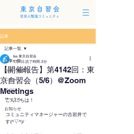
東京自習会
社会人勉強コミュニティ
記事
記事一覧
tss 東京自習会
記事一覧
5月7日
読了時間: 2分
【開催報告】第4142回：東
企画・制度
京自習会（5/6）@Zoom
レポート
Meetings
イベント
サークル
こんにちは！
お知らせ
コミュニティマネージャーの古岩井で
す(^▽^)/