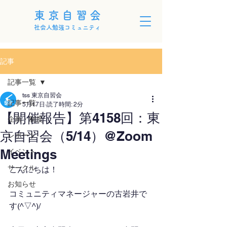
東京自習会
社会人勉強コミュニティ
記事
記事一覧
tss 東京自習会
記事一覧
5月17日
読了時間: 2分
【開催報告】第4158回：東
企画・制度
京自習会（5/14）@Zoom
レポート
Meetings
イベント
サークル
こんにちは！
お知らせ
コミュニティマネージャーの古岩井で
す(^▽^)/