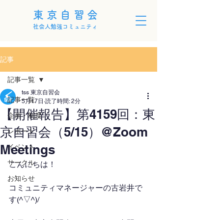
東京自習会
社会人勉強コミュニティ
記事
記事一覧
tss 東京自習会
記事一覧
5月17日
読了時間: 2分
【開催報告】第4159回：東
企画・制度
京自習会（5/15）@Zoom
レポート
Meetings
イベント
サークル
こんにちは！
お知らせ
コミュニティマネージャーの古岩井で
す(^▽^)/