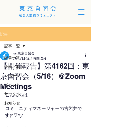
東京自習会
社会人勉強コミュニティ
記事
記事一覧
tss 東京自習会
記事一覧
5月17日
読了時間: 2分
【開催報告】第4162回：東
企画・制度
京自習会（5/16）@Zoom
レポート
Meetings
イベント
サークル
こんにちは！
お知らせ
コミュニティマネージャーの古岩井で
す(^▽^)/