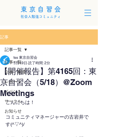
東京自習会
社会人勉強コミュニティ
記事
記事一覧
tss 東京自習会
記事一覧
5月19日
読了時間: 2分
【開催報告】第4165回：東
企画・制度
京自習会（5/18）@Zoom
レポート
Meetings
イベント
サークル
こんにちは！
お知らせ
コミュニティマネージャーの古岩井で
す(^▽^)/