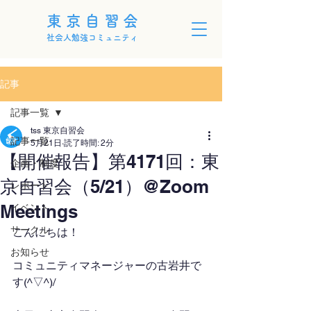
東京自習会
社会人勉強コミュニティ
記事
記事一覧
tss 東京自習会
記事一覧
5月21日
読了時間: 2分
【開催報告】第4171回：東
企画・制度
京自習会（5/21）@Zoom
レポート
Meetings
イベント
サークル
こんにちは！
お知らせ
コミュニティマネージャーの古岩井で
す(^▽^)/