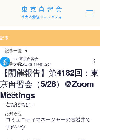
東京自習会
社会人勉強コミュニティ
記事
記事一覧
tss 東京自習会
記事一覧
5月26日
読了時間: 2分
【開催報告】第4182回：東
企画・制度
京自習会（5/26）@Zoom
レポート
Meetings
イベント
サークル
こんにちは！
お知らせ
コミュニティマネージャーの古岩井で
す(^▽^)/