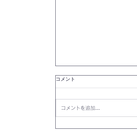
コメント
コメントを追加…
【開催報告】第4327回：東京
自習会（8/7）@Zoom