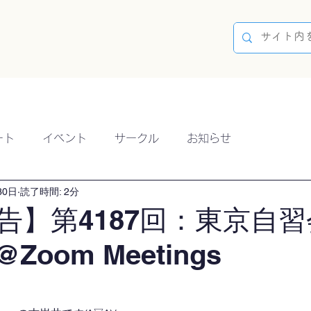
容
ブログ
イベント
参加方法
開催実績
ート
イベント
サークル
お知らせ
30日
読了時間: 2分
告】第4187回：東京自習
@Zoom Meetings