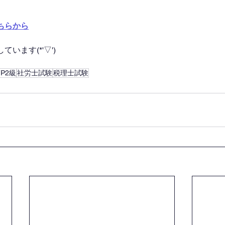
ちらから
います(*'▽')
FP2級
社労士試験
税理士試験