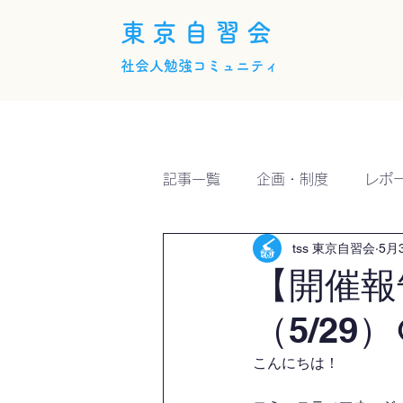
東京自習会
社会人勉強コミュニティ
ホーム
概要
活動内
記事一覧
企画・制度
レポ
tss 東京自習会
5月
【開催報
（5/29）
こんにちは！