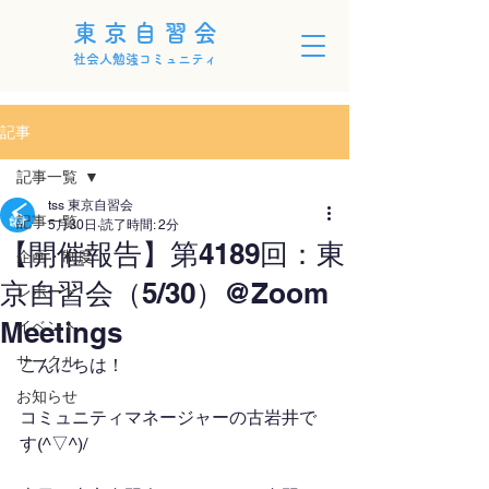
東京自習会
社会人勉強コミュニティ
記事
記事一覧
tss 東京自習会
記事一覧
5月30日
読了時間: 2分
【開催報告】第4189回：東
企画・制度
京自習会（5/30）@Zoom
レポート
Meetings
イベント
サークル
こんにちは！
お知らせ
コミュニティマネージャーの古岩井で
す(^▽^)/