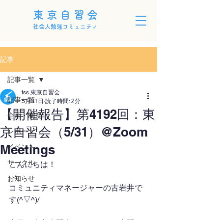
東京自習会
社会人勉強コミュニティ
記事
記事一覧
tss 東京自習会
記事一覧
5月31日
読了時間: 2分
【開催報告】第4192回：東
企画・制度
京自習会（5/31）@Zoom
レポート
Meetings
イベント
サークル
こんにちは！
お知らせ
コミュニティマネージャーの古岩井で
す(^▽^)/