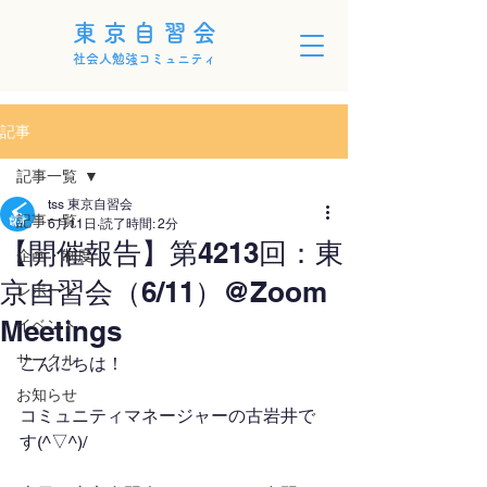
東京自習会
社会人勉強コミュニティ
記事
記事一覧
tss 東京自習会
記事一覧
6月11日
読了時間: 2分
【開催報告】第4213回：東
企画・制度
京自習会（6/11）@Zoom
レポート
Meetings
イベント
サークル
こんにちは！
お知らせ
コミュニティマネージャーの古岩井で
す(^▽^)/