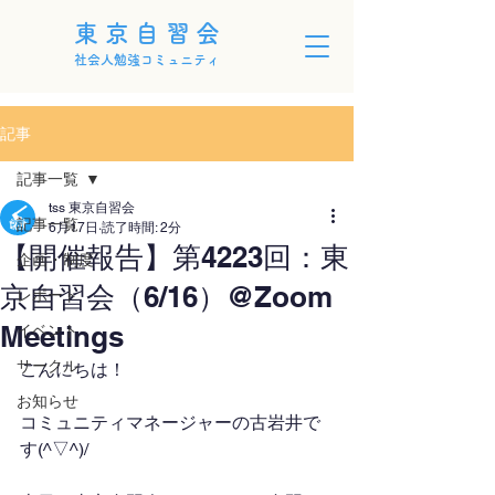
東京自習会
社会人勉強コミュニティ
記事
記事一覧
tss 東京自習会
記事一覧
6月17日
読了時間: 2分
【開催報告】第4223回：東
企画・制度
京自習会（6/16）@Zoom
レポート
Meetings
イベント
サークル
こんにちは！
お知らせ
コミュニティマネージャーの古岩井で
す(^▽^)/