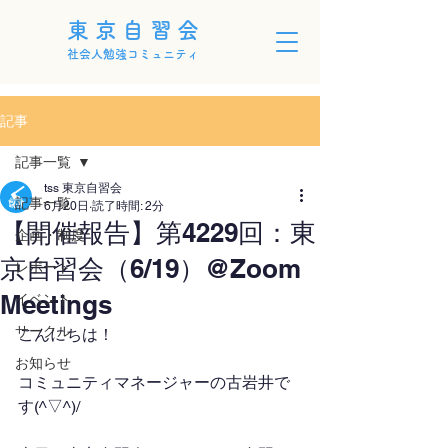
東京自習会
社会人勉強コミュニティ
記事
記事一覧
tss 東京自習会
記事一覧
6月20日
読了時間: 2分
【開催報告】第4229回：東
企画・制度
京自習会（6/19）@Zoom
レポート
Meetings
イベント
サークル
こんにちは！
お知らせ
コミュニティマネージャーの古岩井で
す(^▽^)/