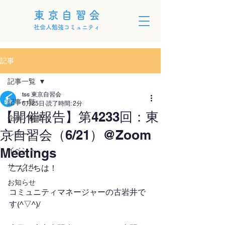
東京自習会
社会人勉強コミュニティ
記事
記事一覧
tss 東京自習会
記事一覧
6月25日
読了時間: 2分
【開催報告】第4233回：東
企画・制度
京自習会（6/21）@Zoom
レポート
Meetings
イベント
サークル
こんにちは！
お知らせ
コミュニティマネージャーの古岩井で
す(^▽^)/