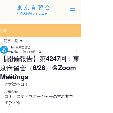
東京自習会
社会人勉強コミュニティ
記事
記事一覧
tss 東京自習会
記事一覧
6月29日
読了時間: 2分
【開催報告】第4247回：東
企画・制度
京自習会（6/28）@Zoom
レポート
Meetings
イベント
サークル
こんにちは！
お知らせ
コミュニティマネージャーの古岩井で
す(^▽^)/