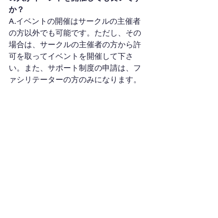
か？
A.イベントの開催はサークルの主催者
の方以外でも可能です。ただし、その
場合は、サークルの主催者の方から許
可を取ってイベントを開催して下さ
い。また、サポート制度の申請は、フ
ァシリテーターの方のみになります。
Q.人が集まるか不安です…
A.初めて人を集めるのは不安だと思い
ます。なので「サークル募集_活動報
告」チャンネルへメンバー募集をした
後に、人が集まってからファシリテー
ターになって頂ければと思います。
（初月もしくは最初のイベントまで
は、お試し期間でファシリテーターで
ない方もサークルを作れます。 ）