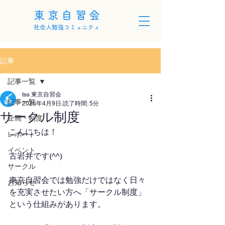
東京自習会
社会人勉強コミュニティ
記事
記事一覧
tss 東京自習会
記事一覧
2025年4月9日
読了時間: 5分
サークル制度
企画・制度
こんにちは！
レポート
イベント
古岩井です(^^)
サークル
東京自習会では勉強だけではなく日々
お知らせ
を充実させたい方へ「サークル制度」 
という仕組みがあります。