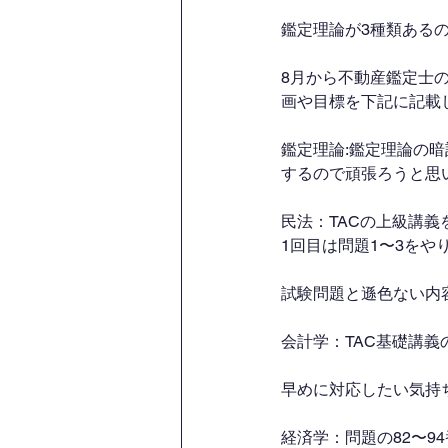
鑑定理論が3種類ある
8月から不動産鑑定士
画や目標を下記に記載
鑑定理論:鑑定理論の暗
するので頑張ろうと思
民法：TACの上級講
1回目は問題1〜3をや
試験問題と遜色ない内
会計学：TAC基礎講
早めに対応したい気持
経済学：問題の82〜