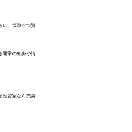
もに、慎重かつ賢
る通常の知識や情
産投資家なら売急