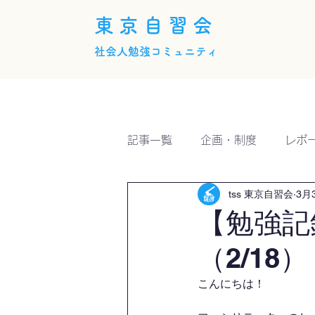
東京自習会
社会人勉強コミュニティ
ホーム
概要
活動内
記事一覧
企画・制度
レポ
tss 東京自習会
3月
【勉強記
（2/1
こんにちは！