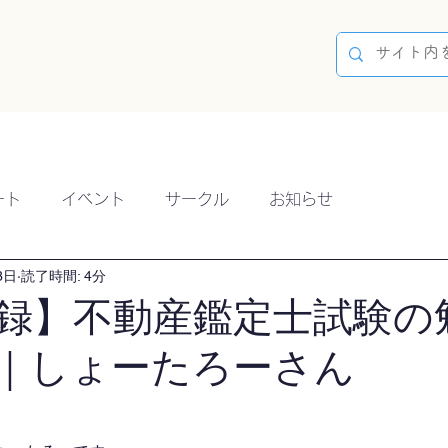
容
ブログ
イベント
参加方法
開催実績
ート
イベント
サークル
お知らせ
3日
読了時間: 4分
録】不動産鑑定士試験の
8）｜しょーたろーさん