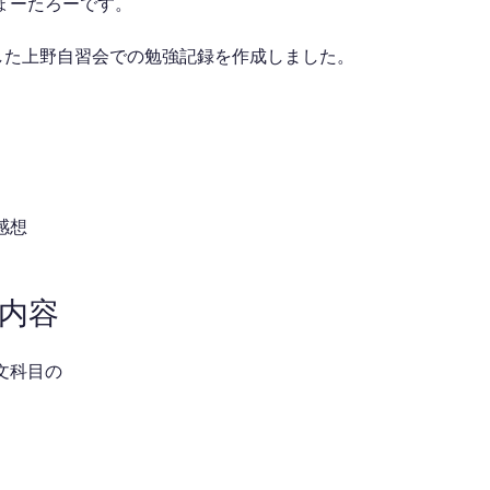
ょーたろーです。
加した上野自習会での勉強記録を作成しました。
感想
強内容
文科目の