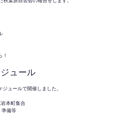
した秋葉原自習会の報告をします。
ル
ら！
ケジュール
ケジュールで開催しました。
秋葉原岩本町集合
介・準備等