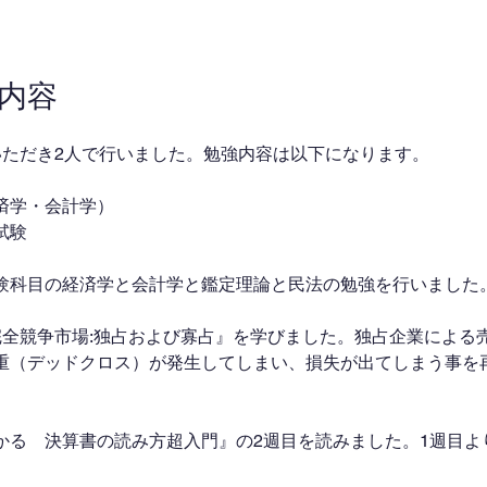
業内容
いただき2人で行いました。勉強内容は以下になります。
済学・会計学）
試験
験科目の経済学と会計学と鑑定理論と民法の勉強を行いました
完全競争市場:独占および寡占』を学びました。独占企業による
重（デッドクロス）が発生してしまい、損失が出てしまう事を
かる　決算書の読み方超入門』の2週目を読みました。1週目よ