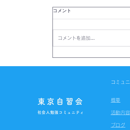
コメント
コメントを追加…
【開催報告】第4324回：東京
自習会（8/5）@Zoom
Meetings
コミュ
東京自習会
概要
社会人勉強コミュニティ
活動内
ブログ