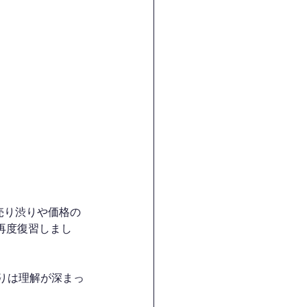
。
売り渋りや価格の
再度復習しまし
りは理解が深まっ