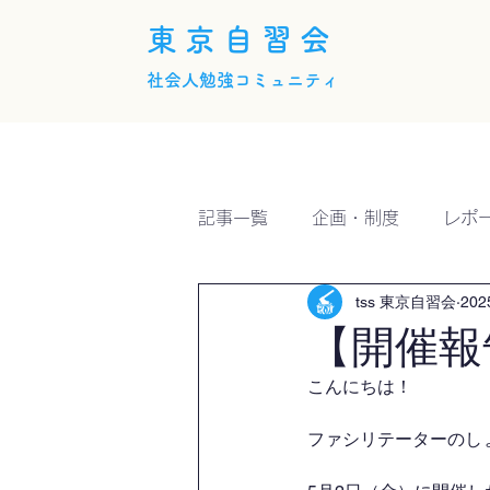
東京自習会
社会人勉強コミュニティ
ホーム
概要
活動内
記事一覧
企画・制度
レポ
tss 東京自習会
20
【開催報
こんにちは！
ファシリテーターのしょー