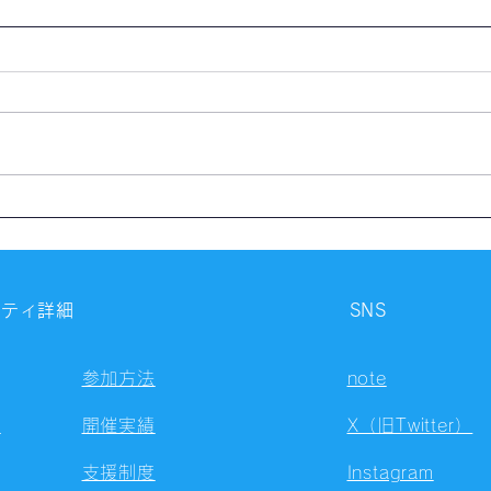
【開催報告】第4323回：東京
【開
自習会（8/5）@Zoom
自習
Meetings
Meet
ニティ詳細
SNS
参加方法
note
容
開催実績
X（旧Twitter）
支援制度
Instagram