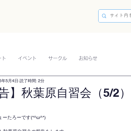
容
ブログ
イベント
参加方法
開催実績
ート
イベント
サークル
お知らせ
25年5月4日
読了時間: 2分
告】秋葉原自習会（5/2）
たろーです(*^ω^*)