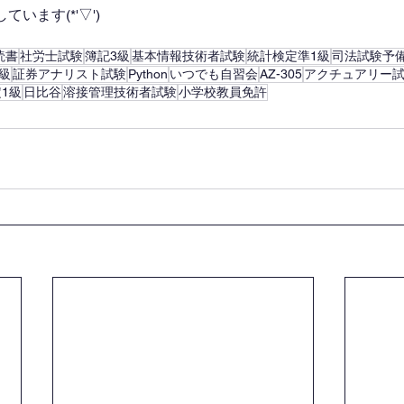
います(*'▽')
読書
社労士試験
簿記3級
基本情報技術者試験
統計検定準1級
司法試験予
級
証券アナリスト試験
Python
いつでも自習会
AZ-305
アクチュアリー
1級
日比谷
溶接管理技術者試験
小学校教員免許