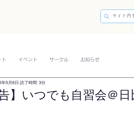
容
ブログ
イベント
参加方法
開催実績
ート
イベント
サークル
お知らせ
25年5月6日
読了時間: 3分
告】いつでも自習会＠日