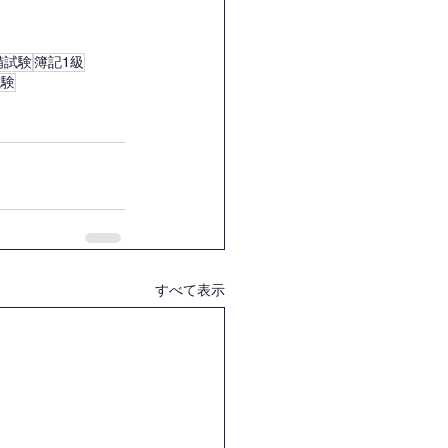
備試験
簿記1級
試験
すべて表示