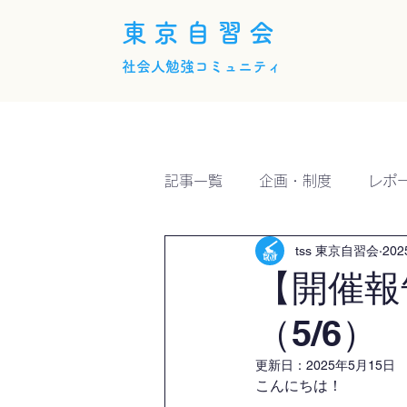
東京自習会
社会人勉強コミュニティ
ホーム
概要
活動内
記事一覧
企画・制度
レポ
tss 東京自習会
20
【開催報
（5/6）
更新日：
2025年5月15日
こんにちは！