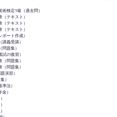
技術検定1級（過去問）
験（テキスト）
験（テキスト）
験（テキスト）
レポート作成）
（講義受講）
（問題集）
模試の復習）
験（問題集）
験（問題集）
問題演習）
題集）
基準法）
年金）
ト）
ト）
題）