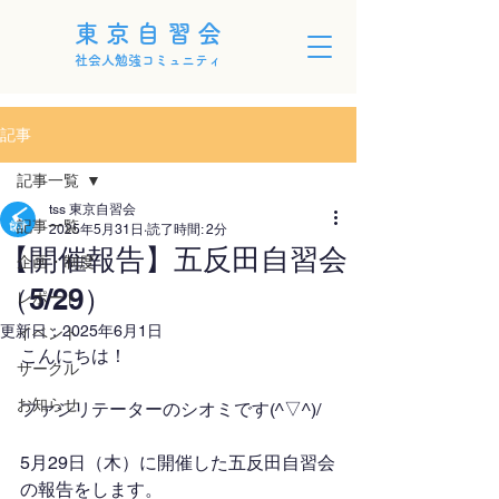
東京自習会
社会人勉強コミュニティ
記事
記事一覧
tss 東京自習会
記事一覧
2025年5月31日
読了時間: 2分
【開催報告】五反田自習会
企画・制度
（5/29）
レポート
更新日：
2025年6月1日
イベント
こんにちは！
サークル
お知らせ
ファシリテーターのシオミです(^▽^)/
5月29日（木）に開催した五反田自習会
の報告をします。