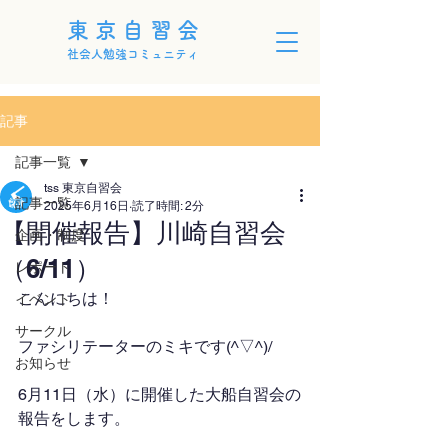
東京自習会
社会人勉強コミュニティ
記事
記事一覧
tss 東京自習会
記事一覧
2025年6月16日
読了時間: 2分
【開催報告】川崎自習会
企画・制度
（6/11）
レポート
こんにちは！
イベント
サークル
ファシリテーターのミキです(^▽^)/
お知らせ
6月11日（水）に開催した大船自習会の
報告をします。