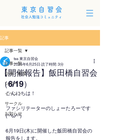
東京自習会
社会人勉強コミュニティ
記事
記事一覧
tss 東京自習会
記事一覧
2025年6月25日
読了時間: 3分
【開催報告】飯田橋自習会
企画・制度
（6/19）
レポート
こんにちは！
イベント
サークル
ファシリテーターのしょーたろーです
お知らせ
(*^ω^*)
6月19日(木)に開催した飯田橋自習会の
報告をします。