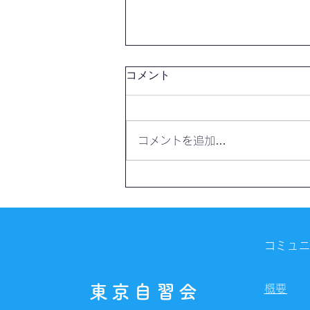
コメント
コメントを追加…
【開催報告】第4325回：東京
自習会（8/6）@Zoom
Meetings
コミュ
東京自習会
概要