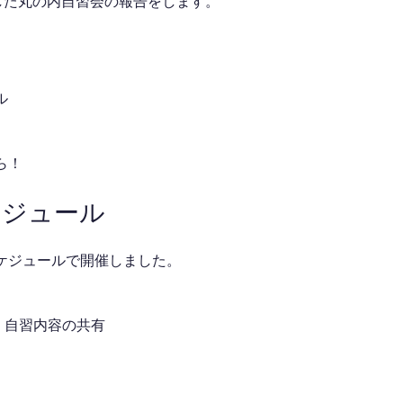
催した丸の内自習会の報告をします。
ル
ら！
ケジュール
ケジュールで開催しました。
介・自習内容の共有