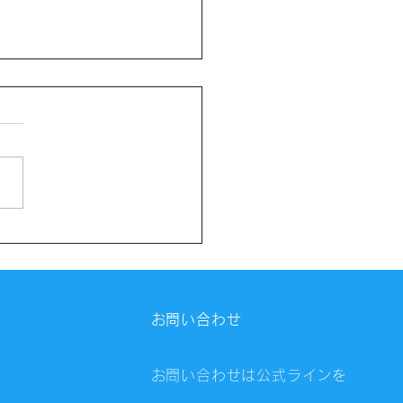
催報告】第4323回：東京
会（8/5）@Zoom
ings
お問い合わせ
お問い合わせは公式ラインを