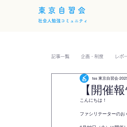
東京自習会
社会人勉強コミュニティ
ホーム
概要
活動内
記事一覧
企画・制度
レポ
tss 東京自習会
20
【開催報
こんにちは！
ファシリテーターのおくい