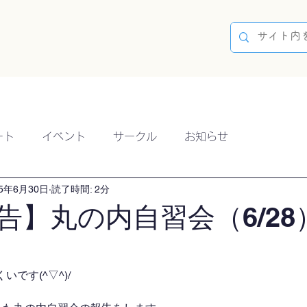
容
ブログ
イベント
参加方法
開催実績
ート
イベント
サークル
お知らせ
25年6月30日
読了時間: 2分
告】丸の内自習会（6/28
です(^▽^)/