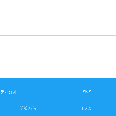
【開催報告】第4324回：東京
【開
自習会（8/5）@Zoom
自習
Meetings
Meet
ニティ詳細
SNS
参加方法
note