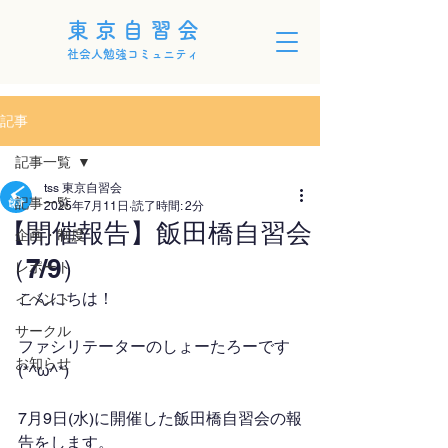
東京自習会
社会人勉強コミュニティ
記事
記事一覧
tss 東京自習会
記事一覧
2025年7月11日
読了時間: 2分
【開催報告】飯田橋自習会
企画・制度
（7/9）
レポート
こんにちは！
イベント
サークル
ファシリテーターのしょーたろーです
お知らせ
(*^ω^*)
7月9日(水)に開催した飯田橋自習会の報
告をします。