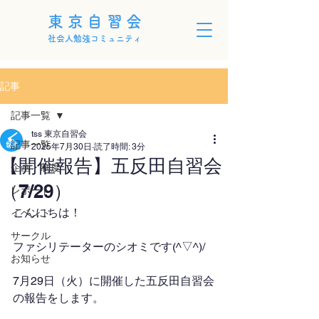
東京自習会
社会人勉強コミュニティ
記事
記事一覧
tss 東京自習会
記事一覧
2025年7月30日
読了時間: 3分
【開催報告】五反田自習会
企画・制度
（7/29）
レポート
こんにちは！
イベント
サークル
ファシリテーターのシオミです(^▽^)/
お知らせ
7月29日（火）に開催した五反田自習会
の報告をします。