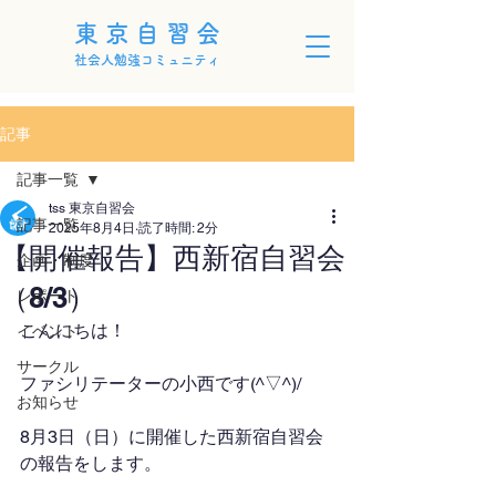
東京自習会
社会人勉強コミュニティ
記事
記事一覧
tss 東京自習会
記事一覧
2025年8月4日
読了時間: 2分
【開催報告】西新宿自習会
企画・制度
（8/3）
レポート
こんにちは！
イベント
サークル
ファシリテーターの小西です(^▽^)/
お知らせ
8月3日（日）に開催した西新宿自習会
の報告をします。