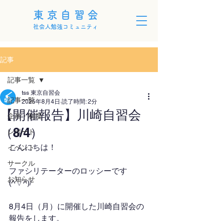
東京自習会
社会人勉強コミュニティ
記事
記事一覧
tss 東京自習会
記事一覧
2025年8月4日
読了時間: 2分
【開催報告】川崎自習会
企画・制度
（8/4）
レポート
こんにちは！
イベント
サークル
ファシリテーターのロッシーです
お知らせ
(^▽^)/
8月4日（月）に開催した川崎自習会の
報告をします。