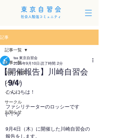
東京自習会
社会人勉強コミュニティ
記事
記事一覧
tss 東京自習会
記事一覧
2025年9月10日
読了時間: 2分
【開催報告】川崎自習会
企画・制度
（9/4）
レポート
こんにちは！
イベント
サークル
ファシリテーターのロッシーです
お知らせ
(^▽^)/
9月4日（木）に開催した川崎自習会の
報告をします。