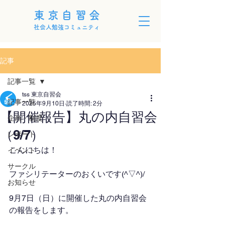
東京自習会
社会人勉強コミュニティ
記事
記事一覧
tss 東京自習会
記事一覧
2025年9月10日
読了時間: 2分
【開催報告】丸の内自習会
企画・制度
（9/7）
レポート
こんにちは！
イベント
サークル
ファシリテーターのおくいです(^▽^)/
お知らせ
9月7日（日）に開催した丸の内自習会
の報告をします。