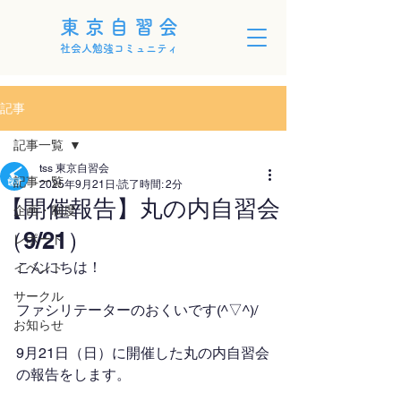
東京自習会
社会人勉強コミュニティ
記事
記事一覧
tss 東京自習会
記事一覧
2025年9月21日
読了時間: 2分
【開催報告】丸の内自習会
企画・制度
（9/21）
レポート
こんにちは！
イベント
サークル
ファシリテーターのおくいです(^▽^)/
お知らせ
9月21日（日）に開催した丸の内自習会
の報告をします。