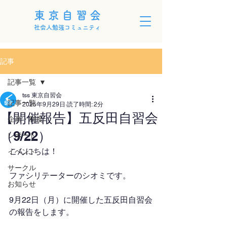
東京自習会
社会人勉強コミュニティ
記事
記事一覧
tss 東京自習会
記事一覧
2025年9月29日
読了時間: 2分
【開催報告】五反田自習会
企画・制度
（9/22）
レポート
こんにちは！
イベント
サークル
ファシリテーターのシオミです。
お知らせ
9月22日（月）に開催した五反田自習会
の報告をします。