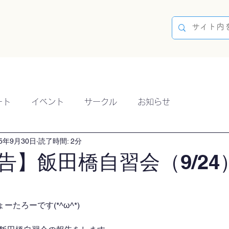
容
ブログ
イベント
参加方法
開催実績
ート
イベント
サークル
お知らせ
25年9月30日
読了時間: 2分
告】飯田橋自習会（9/24
たろーです(*^ω^*)