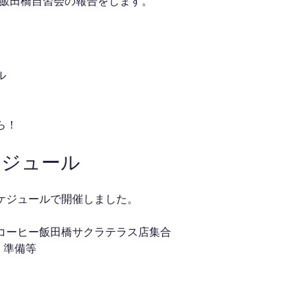
した飯田橋自習会の報告をします。
ル
ら！
ケジュール
ケジュールで開催しました。
ス コーヒー飯田橋サクラテラス店集合
介・準備等