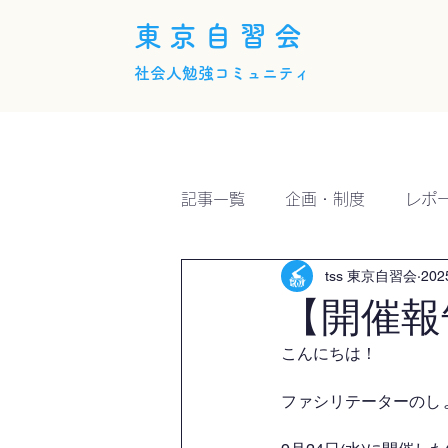
東京自習会
社会人勉強コミュニティ
ホーム
概要
活動内
記事一覧
企画・制度
レポ
tss 東京自習会
20
【開催報
こんにちは！
ファシリテーターのしょー