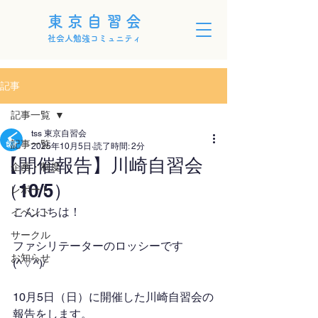
東京自習会
社会人勉強コミュニティ
記事
記事一覧
tss 東京自習会
記事一覧
2025年10月5日
読了時間: 2分
【開催報告】川崎自習会
企画・制度
（10/5）
レポート
こんにちは！
イベント
サークル
ファシリテーターのロッシーです
お知らせ
(^▽^)/
10月5日（日）に開催した川崎自習会の
報告をします。