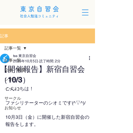
東京自習会
社会人勉強コミュニティ
記事
記事一覧
tss 東京自習会
記事一覧
2025年10月5日
読了時間: 2分
【開催報告】新宿自習会
企画・制度
（10/3）
レポート
こんにちは！
イベント
サークル
ファシリテーターのシオミです(^▽^)/
お知らせ
10月3日（金）に開催した新宿自習会の
報告をします。