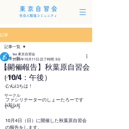
東京自習会
社会人勉強コミュニティ
記事
記事一覧
tss 東京自習会
記事一覧
2025年10月11日
読了時間: 3分
【開催報告】秋葉原自習会
企画・制度
（10/4：午後）
レポート
こんにちは！
イベント
サークル
ファシリテーターのしょーたろーです
お知らせ
(*^ω^*)
10月4日（日）に開催した秋葉原自習会
の報告をします。