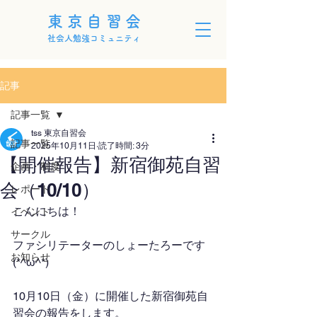
東京自習会
社会人勉強コミュニティ
記事
記事一覧
tss 東京自習会
記事一覧
2025年10月11日
読了時間: 3分
【開催報告】新宿御苑自習
企画・制度
会（10/10）
レポート
こんにちは！
イベント
サークル
ファシリテーターのしょーたろーです
お知らせ
(*^ω^*)
10月10日（金）に開催した新宿御苑自
習会の報告をします。