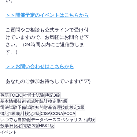
い。
＞＞開催予定のイベントはこちらから
ご質問やご相談も公式ラインで受け付
けていますので、お気軽にお問合せ下
さい。（24時間以内にご返信致しま
す。）
＞＞お問い合わせはこちらから
あなたのご参加お待ちしています(*'▽')
英語
TOEIC
社労士試験
簿記3級
基本情報技術者試験
統計検定準1級
司法試験予備試験
知的財産管理技能検定3級
簿記1級
統計検定2級
CISA
CCNA
ACCA
いつでも自習会
データベーススペシャリスト試験
数学
日比谷
電験2種
HSK4級
イベント