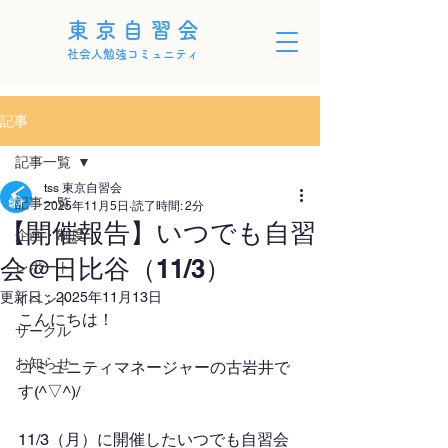
東京自習会
社会人勉強コミュニティ
記事
記事一覧
tss 東京自習会
記事一覧
2025年11月5日
読了時間: 2分
【開催報告】いつでも自習
企画・制度
会＠日比谷（11/3）
レポート
更新日：
2025年11月13日
イベント
こんにちは！
サークル
お知らせ
コミュニティマネージャーの古岩井で
す(^▽^)/
11/3（月）に開催したいつでも自習会