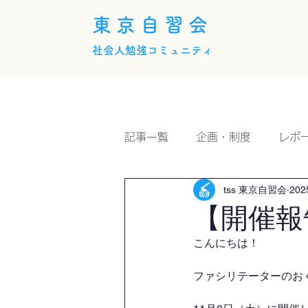
東京自習会
社会人勉強コミュニティ
ホーム
概要
活動内
記事一覧
企画・制度
レポ
tss 東京自習会
20
【開催報
こんにちは！
ファシリテーターのおくい