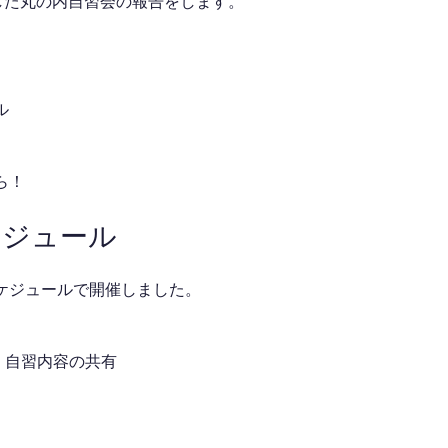
催した丸の内自習会の報告をします。
ル
ら！
ケジュール
ケジュールで開催しました。
介・自習内容の共有