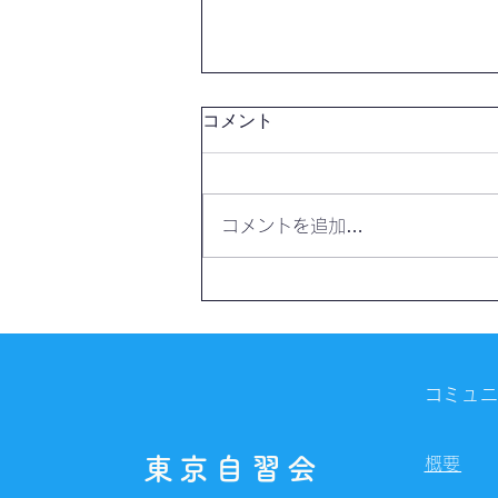
コメント
コメントを追加…
【開催報告】勉強スペース
「スコレーカフェ」@新宿
（8/9）
コミュ
東京自習会
概要