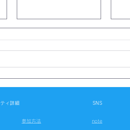
【開催報告】西新宿自習会
【開
（8/9）
（8/
ニティ詳細
SNS
参加方法
note