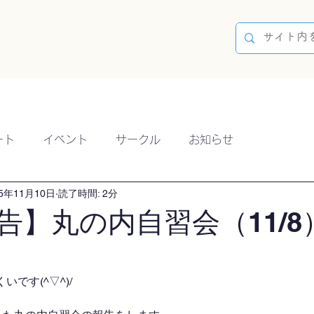
容
ブログ
イベント
参加方法
開催実績
ート
イベント
サークル
お知らせ
25年11月10日
読了時間: 2分
告】丸の内自習会（11/8
です(^▽^)/