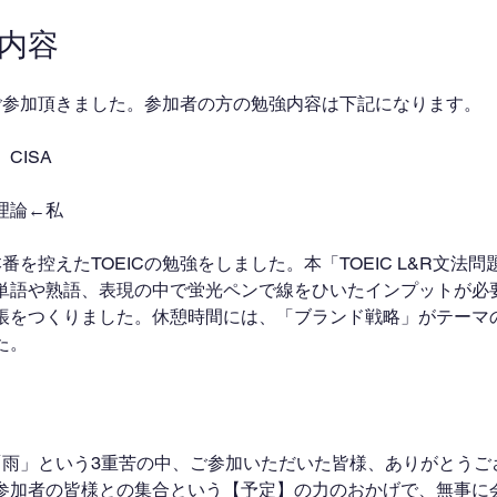
業内容
ご参加頂きました。参加者の方の勉強内容は下記になります。
CISA
営理論←私
を控えたTOEICの勉強をしました。本「TOEIC L&R文法問題
単語や熟語、表現の中で蛍光ペンで線をひいたインプットが必
帳をつくりました。休憩時間には、「ブランド戦略」がテーマ
た。
「雨」という3重苦の中、ご参加いただいた皆様、ありがとうご
参加者の皆様との集合という【予定】の力のおかげで、無事に