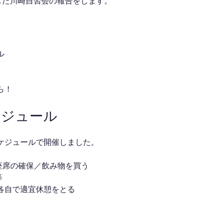
催した川崎自習会の報告をします。
ル
ら！
ケジュール
ケジュールで開催しました。
合／座席の確保／飲み物を買う
等
 ※各自で適宜休憩をとる