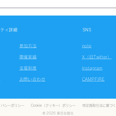
【開催報告】第4323回：東京
【開
自習会（8/5）@Zoom
自習
Meetings
Meet
ニティ詳細
SNS
参加方法
note
容
開催実績
X（旧Twitter）
支援制度
Instagram
ト
お問い合わせ
CAMPFIRE
イバシーポリシー
Cookie（クッキー）ポリシー
特定商取引法に基づく
© 2026 東京自習会