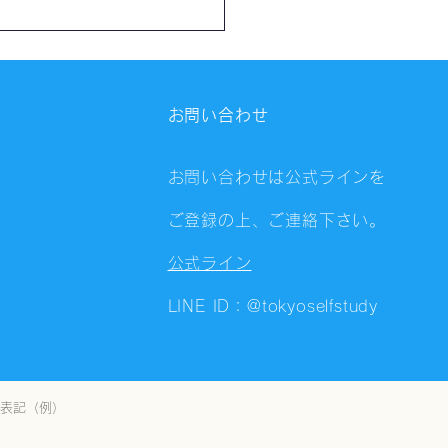
催報告】第4322回：東京
会（8/4）@Zoom
ings
お問い合わせ
お問い合わせは公式ラインを
ご登録の上、ご連絡下さい。
公式ライン
LINE ID：@tokyoselfstudy
表記（例）