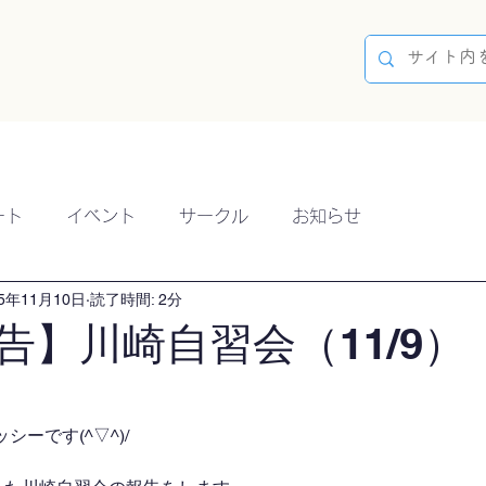
容
ブログ
イベント
参加方法
開催実績
ート
イベント
サークル
お知らせ
25年11月10日
読了時間: 2分
告】川崎自習会（11/9）
ーです(^▽^)/