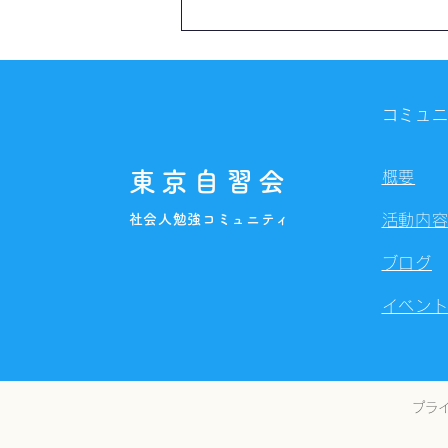
【開催報告】第4324回：東京
自習会（8/5）@Zoom
Meetings
コミュ
東京自習会
概要
社会人勉強コミュニティ
活動内
ブログ
イベン
プラ