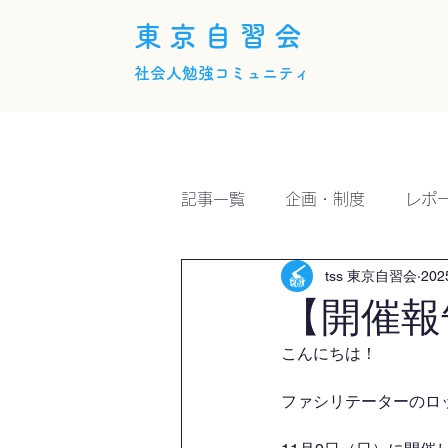
東京自習会
社会人勉強コミュニティ
ホーム
概要
活動内
記事一覧
企画・制度
レポ
tss 東京自習会
20
【開催報
こんにちは！
ファシリテーターのロッシ