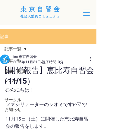
東京自習会
社会人勉強コミュニティ
記事
記事一覧
tss 東京自習会
記事一覧
2025年11月21日
読了時間: 3分
【開催報告】恵比寿自習会
企画・制度
（11/15）
レポート
こんにちは！
イベント
サークル
ファシリテーターのシオミです(^▽^)/
お知らせ
11月15日（土）に開催した恵比寿自習
会の報告をします。