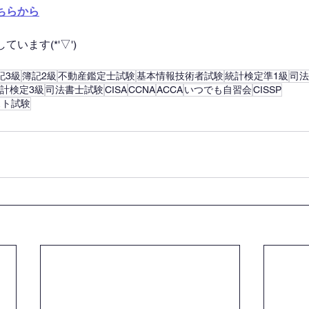
ちらから
います(*'▽')
記3級
簿記2級
不動産鑑定士試験
基本情報技術者試験
統計検定準1級
司法
計検定3級
司法書士試験
CISA
CCNA
ACCA
いつでも自習会
CISSP
スト試験