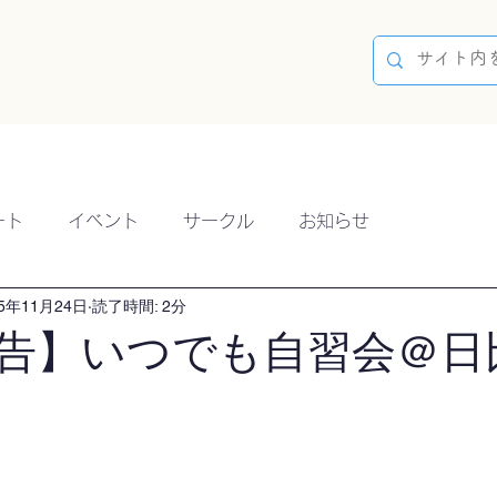
容
ブログ
イベント
参加方法
開催実績
ート
イベント
サークル
お知らせ
25年11月24日
読了時間: 2分
告】いつでも自習会＠日
）