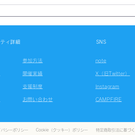
【開催報告】第4324回：東京
【開
自習会（8/5）@Zoom
自習
Meetings
Meet
ニティ詳細
SNS
参加方法
note
容
開催実績
X（旧Twitter）
支援制度
Instagram
ト
お問い合わせ
CAMPFIRE
イバシーポリシー
Cookie（クッキー）ポリシー
特定商取引法に基づく