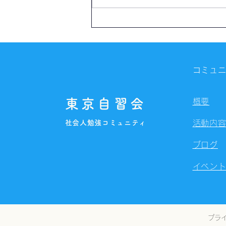
【開催報告】第4325回：東京
自習会（8/6）@Zoom
Meetings
コミュ
東京自習会
概要
社会人勉強コミュニティ
活動内
ブログ
イベン
プラ