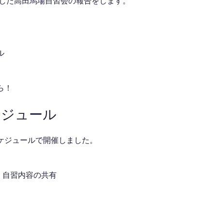
催した高田馬場自習会の報告をします。
ル
ら！
ケジュール
ケジュールで開催しました。
介・自習内容の共有