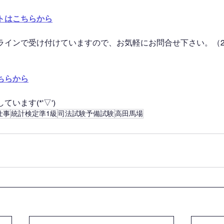
トはこちらから
ラインで受け付けていますので、お気軽にお問合せ下さい。（2
ちらから
います(*'▽')
仕事
統計検定準1級
司法試験予備試験
高田馬場