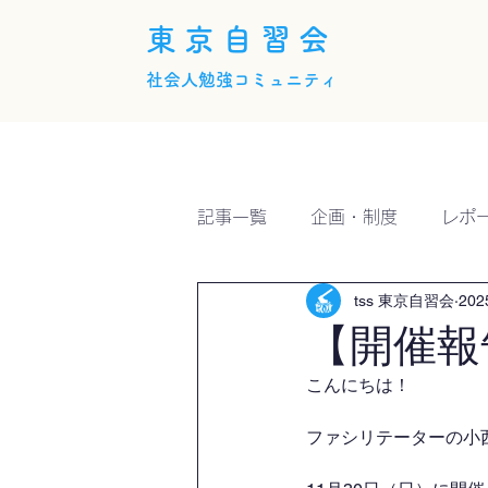
東京自習会
社会人勉強コミュニティ
ホーム
概要
活動内
記事一覧
企画・制度
レポ
tss 東京自習会
20
【開催報
こんにちは！
ファシリテーターの小西で