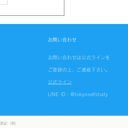
催報告】第4323回：東京
会（8/5）@Zoom
ings
お問い合わせ
お問い合わせは公式ラインを
ご登録の上、ご連絡下さい。
公式ライン
LINE ID：@tokyoselfstudy
表記（例）