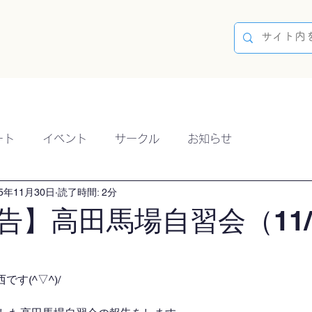
容
ブログ
イベント
参加方法
開催実績
ート
イベント
サークル
お知らせ
25年11月30日
読了時間: 2分
告】高田馬場自習会（11/
す(^▽^)/