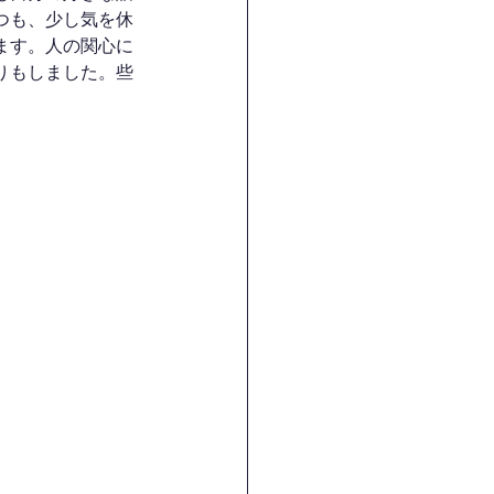
つも、少し気を休
ます。人の関心に
りもしました。些