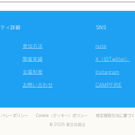
自習会（8/6）@Zoom
自習
Meetings
Meet
ニティ詳細
SNS
参加方法
note
容
開催実績
X（旧Twitter）
支援制度
Instagram
ト
お問い合わせ
CAMPFIRE
イバシーポリシー
Cookie（クッキー）ポリシー
特定商取引法に基づく
© 2026 東京自習会