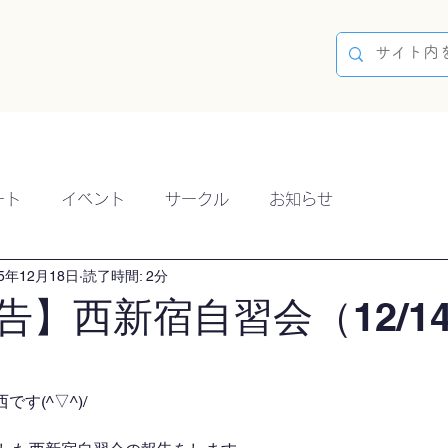
容
ブログ
イベント
参加方法
開催実績
ート
イベント
サークル
お知らせ
25年12月18日
読了時間: 2分
告】西新宿自習会（12/1
す(^▽^)/