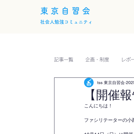
東京自習会
社会人勉強コミュニティ
ホーム
概要
活動内
記事一覧
企画・制度
レポ
tss 東京自習会
20
【開催報
こんにちは！
ファシリテーターの小西で