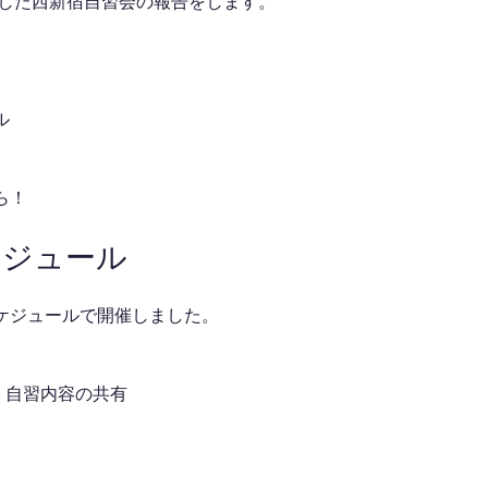
催した西新宿自習会の報告をします。
ル
ら！
ケジュール
ケジュールで開催しました。
介・自習内容の共有