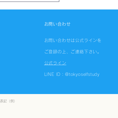
会（8/6）@Zoom
ings
お問い合わせ
お問い合わせは公式ラインを
ご登録の上、ご連絡下さい。
公式ライン
LINE ID：@tokyoselfstudy
表記（例）