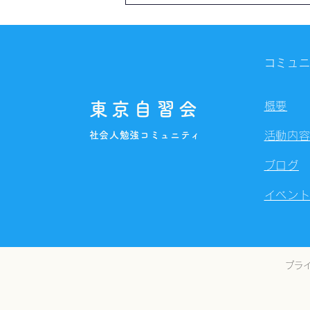
自習会（8/7）@Zoom
Meetings
コミュ
東京自習会
概要
社会人勉強コミュニティ
活動内
ブログ
イベン
プラ