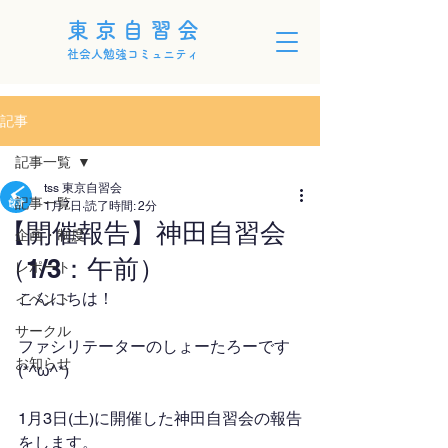
東京自習会
社会人勉強コミュニティ
記事
記事一覧
tss 東京自習会
記事一覧
1月7日
読了時間: 2分
【開催報告】神田自習会
企画・制度
（1/3：午前）
レポート
こんにちは！
イベント
サークル
ファシリテーターのしょーたろーです
お知らせ
(*^ω^*)
1月3日(土)に開催した神田自習会の報告
をします。