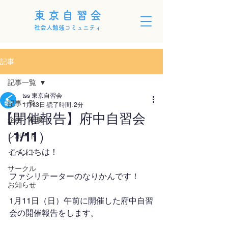
東京自習会
社会人勉強コミュニティ
記事
記事一覧
tss 東京自習会
記事一覧
1月13日
読了時間: 2分
【開催報告】府中自習会
企画・制度
（1/11）
レポート
こんにちは！
イベント
サークル
ファシリテーターのなりかんです！
お知らせ
1月11日（日）午前に開催した府中自習
会の開催報告をします。