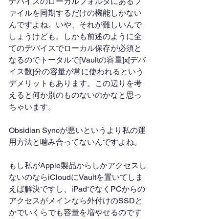
デバイスのローカルフォルダにあるフ
ァイルを同期するだけの機能しかない
んですよね。いや、それが難しいんで
しょうけども。しかも前述のように全
てのデバイスでローカル保存が必須と
なるのでトータルで[Vaultの容量]x[デバ
イス数]分の容量が常に使われるという
デメリットもあります。この辺りを考
えると何か別のものないのかなと思っ
ちゃいます。
Obsidian Syncが悪いというより私の運
用方法と噛み合ってないんですよね。
もし私がApple製品からしかアクセスし
ないのならiCloudにVaultを置いてしま
えば解決ですし、iPadでなくPCからの
アクセスがメインなら外付けのSSDと
かでいくらでも容量を増やせるのです