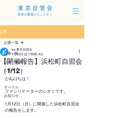
東京自習会
社会人勉強コミュニティ
記事
記事一覧
tss 東京自習会
記事一覧
1月13日
読了時間: 4分
【開催報告】浜松町自習会
企画・制度
（1/12）
レポート
こんにちは！
イベント
サークル
ファシリテーターのシオミです。
お知らせ
1月12日（月）に開催した浜松町自習会
の報告をします。