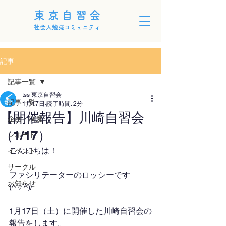
東京自習会
社会人勉強コミュニティ
記事
記事一覧
tss 東京自習会
記事一覧
1月17日
読了時間: 2分
【開催報告】川崎自習会
企画・制度
（1/17）
レポート
こんにちは！
イベント
サークル
ファシリテーターのロッシーです
お知らせ
(^▽^)/
1月17日（土）に開催した川崎自習会の
報告をします。