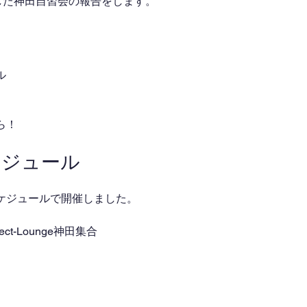
催した神田自習会の報告をします。
ル
ら！
ケジュール
ケジュールで開催しました。
onnect-Lounge神田集合