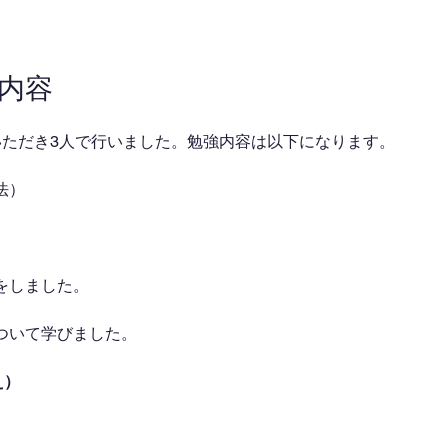
業内容
いただき3人で行いました。勉強内容は以下になります。
法）
をしました。　
ついて学びました。
え）