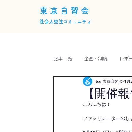
東京自習会
社会人勉強コミュニティ
ホーム
概要
活動内
記事一覧
企画・制度
レポ
tss 東京自習会
1月
【開催報
こんにちは！
ファシリテーターのしょー