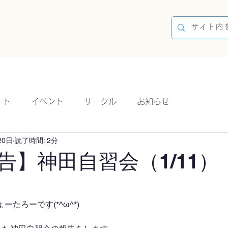
容
ブログ
イベント
参加方法
開催実績
ート
イベント
サークル
お知らせ
20日
読了時間: 2分
告】神田自習会（1/11）
たろーです(*^ω^*)