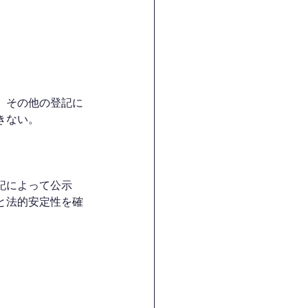
）その他の登記に
きない。
記によって公示
と法的安定性を確