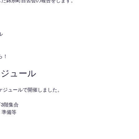
催した錦糸町自習会の報告をします。
ル
ら！
ケジュール
ケジュールで開催しました。
錦糸町3階集合
介・準備等