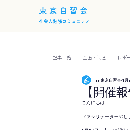
東京自習会
社会人勉強コミュニティ
ホーム
概要
活動内
記事一覧
企画・制度
レポ
tss 東京自習会
1月
【開催報
こんにちは！
ファシリテーターのしょー