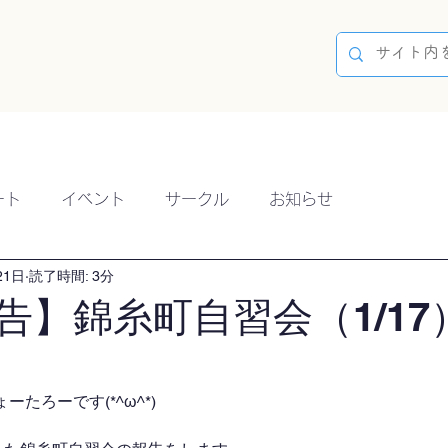
容
ブログ
イベント
参加方法
開催実績
ート
イベント
サークル
お知らせ
21日
読了時間: 3分
告】錦糸町自習会（1/17
たろーです(*^ω^*)