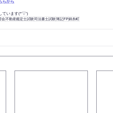
ちらから
います(*'▽')
習会
不動産鑑定士試験
司法書士試験
簿記
FP
錦糸町